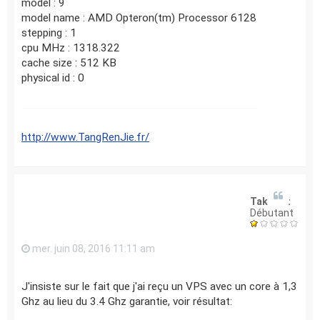
model : 9
model name : AMD Opteron(tm) Processor 6128
stepping : 1
cpu MHz : 1318.322
cache size : 512 KB
physical id : 0
http://www.TangRenJie.fr/
TakeDat
Débutant
mer. juin 08, 2016 11:11 am
J'insiste sur le fait que j'ai reçu un VPS avec un core à 1,3
Ghz au lieu du 3.4 Ghz garantie, voir résultat: