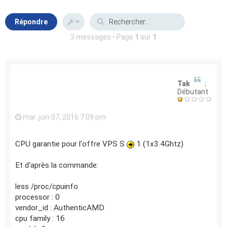
Répondre
3 messages • Page
1
sur
1
TakeDat
Débutant
mar. juin 07, 2016 7:09 pm
CPU garantie pour l'offre VPS S
1 (1x3.4Ghtz)
Et d'après la commande:
less /proc/cpuinfo
processor : 0
vendor_id : AuthenticAMD
cpu family : 16