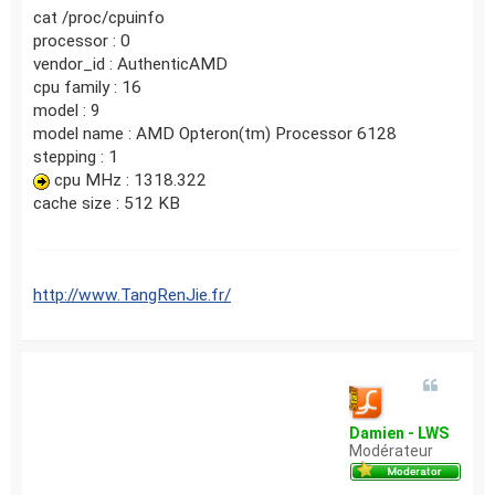
cat /proc/cpuinfo
processor : 0
vendor_id : AuthenticAMD
cpu family : 16
model : 9
model name : AMD Opteron(tm) Processor 6128
stepping : 1
cpu MHz : 1318.322
cache size : 512 KB
http://www.TangRenJie.fr/
Damien - LWS
Modérateur