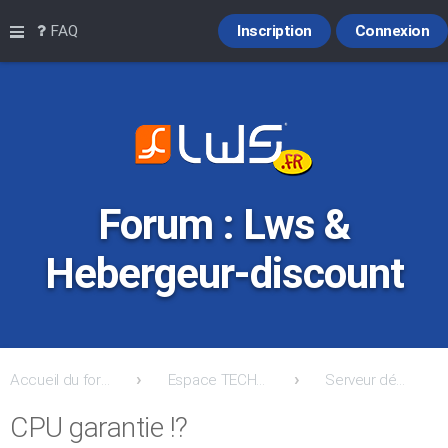
Raccourcis
FAQ
Inscription
Connexion
Forum : Lws &
Hebergeur-discount
Accueil du forum
Espace TECHNIQUE: Support / Entreaide et Conseils
Serveur dédié Linux & VPS Linux
CPU garantie !?