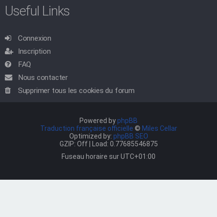
Useful Links
Connexion
Inscription
FAQ
Nous contacter
Supprimer tous les cookies du forum
Powered by
phpBB
Traduction française officielle
©
Miles Cellar
Optimized by:
phpBB SEO
GZIP: Off | Load: 0.77685546875
Fuseau horaire sur
UTC+01:00