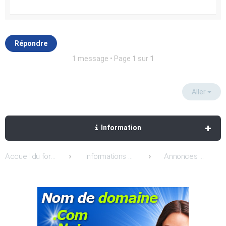
Répondre
1 message • Page
1
sur
1
Aller
Information
Accueil du forum
Informations Hebergeur-Discount.com & lws
Annonces & nouveautés Hebergeur-Discount & Lws