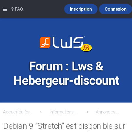
Raccourcis
FAQ
Inscription
Connexion
Forum : Lws &
Hebergeur-discount
Accueil du forum
Informations Hebergeur-Discount.com & lws
Annonces & nouveautés Hebergeur-Discount & Lws
Debian 9 "Stretch" est disponible sur