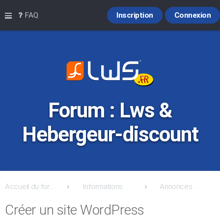
Raccourcis
FAQ
Inscription
Connexion
Forum : Lws &
Hebergeur-discount
Accueil du forum
Informations Hebergeur-Discount.com & lws
Annonces & nouveautés Hebergeur-Discount & Lws
Créer un site WordPress