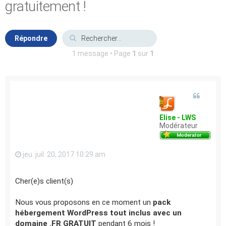
gratuitement !
Répondre
1 message • Page
1
sur
1
Elise - LWS
Modérateur
jeu. juil. 20, 2017 10:29 am
Cher(e)s client(s)
Nous vous proposons en ce moment un
pack
hébergement WordPress tout inclus avec un
domaine .FR GRATUIT
pendant 6 mois !