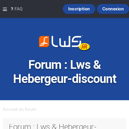
Raccourcis
FAQ
Inscription
Connexion
Forum : Lws &
Hebergeur-discount
Accueil du forum
Forum : Lws & Hebergeur-