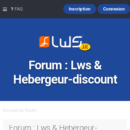
Raccourcis
FAQ
Inscription
Connexion
Forum : Lws &
Hebergeur-discount
Accueil du forum
Forum : Lws & Hebergeur-