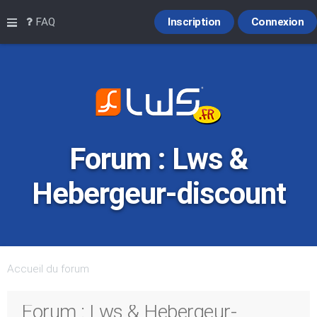
Raccourcis
FAQ
Inscription
Connexion
Forum : Lws &
Hebergeur-discount
Accueil du forum
Forum : Lws & Hebergeur-