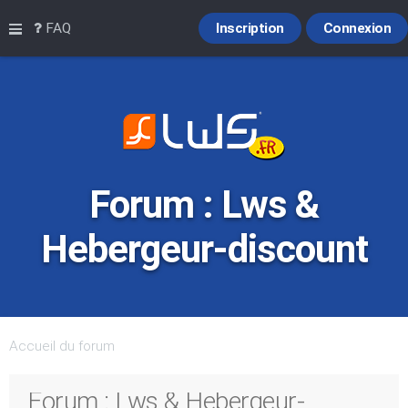
Raccourcis
FAQ
Inscription
Connexion
Forum : Lws &
Hebergeur-discount
Accueil du forum
Forum : Lws & Hebergeur-