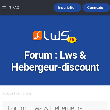
Raccourcis
FAQ
Inscription
Connexion
Forum : Lws &
Hebergeur-discount
Accueil du forum
Forum : Lws & Hebergeur-