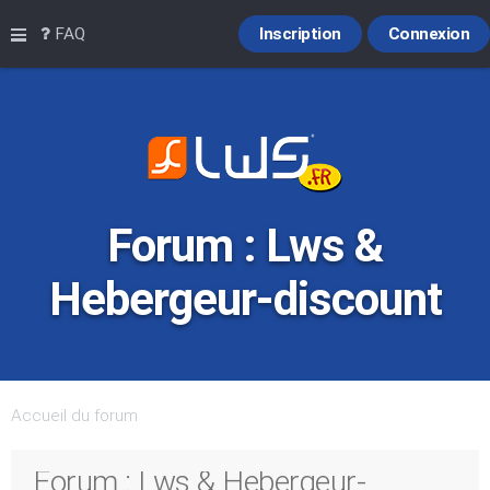
Raccourcis
FAQ
Inscription
Connexion
Forum : Lws &
Hebergeur-discount
Accueil du forum
Forum : Lws & Hebergeur-