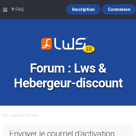
Raccourcis
FAQ
Inscription
Connexion
Forum : Lws &
Hebergeur-discount
Accueil du forum
Envoyer le courriel d’activation