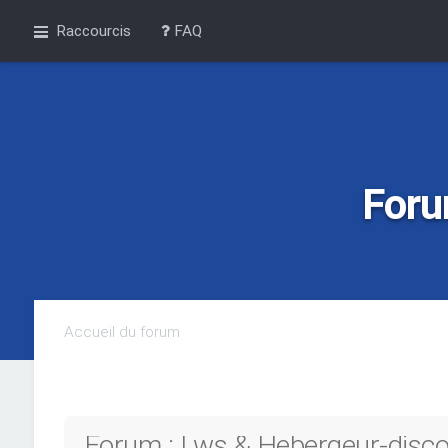
Raccourcis
FAQ
Foru
Accueil du forum
Forum : Lws & Hebergeur-discou