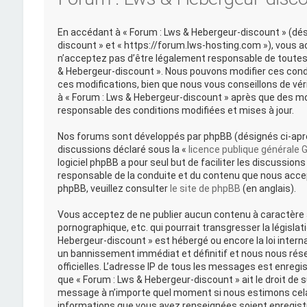
En accédant à « Forum : Lws & Hebergeur-discount » (désig
discount » et « https://forum.lws-hosting.com »), vous 
n’acceptez pas d’être légalement responsable de toutes l
& Hebergeur-discount ». Nous pouvons modifier ces cond
ces modifications, bien que nous vous conseillons de vér
à « Forum : Lws & Hebergeur-discount » après que des mo
responsable des conditions modifiées et mises à jour.
Nos forums sont développés par phpBB (désignés ci-après 
discussions déclaré sous la «
licence publique générale 
logiciel phpBB a pour seul but de faciliter les discussi
responsable de la conduite et du contenu que nous acce
phpBB, veuillez consulter
le site de phpBB
(en anglais).
Vous acceptez de ne publier aucun contenu à caractère a
pornographique, etc. qui pourrait transgresser la législat
Hebergeur-discount » est hébergé ou encore la loi intern
un bannissement immédiat et définitif et nous nous réserv
officielles. L’adresse IP de tous les messages est enregi
que « Forum : Lws & Hebergeur-discount » ait le droit de s
message à n’importe quel moment si nous estimons cela 
informations que vous avez renseignées soient enregist