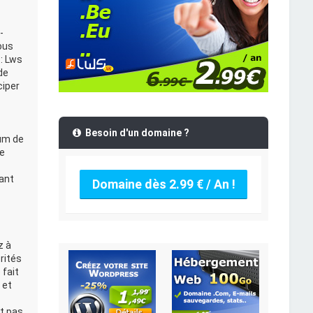
-
ous
: Lws
de
ciper
Besoin d'un domaine ?
rum de
Le
ant
Domaine dès 2.99 € / An !
z à
rités
 fait
 et
t pas