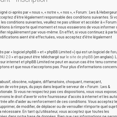
né ci-après par « nous », « notre », « nos », « Forum : Lws & Hebergeur
acceptez d’être légalement responsable des conditions suivantes. Si v
es conditions suivantes, veuillez ne pas utiliser et accéder à « Forum 
itions à n’importe quel moment et nous essaierons de vous informer 
ifier régulièrement par vous-même. En effet, si vous continuez à parti
difications aient été effectuées, vous acceptez d’être légalement
par « logiciel phpBB » et « phpBB Limited ») qui est un logiciel de fo
GNU 2.0
» et qui peut être téléchargé sur
le site de phpBB
(en anglais). 
ons sur internet et phpBB Limited ne peut en aucun cas être tenu comme
ptons et que nous n’acceptons pas. Pour plus d’informations concern
busif, obscène, vulgaire, diffamatoire, choquant, menaçant,
ion de votre pays, du pays dans lequel le serveur de « Forum : Lws &
ationale. Si vous ne respectez pas ces dispositions, vous vous expose
ons le droit d’avertir votre fournisseur d’accès à internet et les auto
strée afin d’aider au renforcement de ces conditions. Vous acceptez le
upprimer, de modifier, de déplacer ou de verrouiller n’importe quel sujet
nécessaire. En tant qu’utilisateur, vous acceptez que toutes les
rées dans notre base de données. Bien que ces informations ne seron