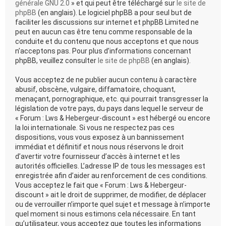
générale GNU 2.0
» et qui peut être téléchargé sur
le site de
phpBB
(en anglais). Le logiciel phpBB a pour seul but de
faciliter les discussions sur internet et phpBB Limited ne
peut en aucun cas être tenu comme responsable de la
conduite et du contenu que nous acceptons et que nous
n’acceptons pas. Pour plus d’informations concernant
phpBB, veuillez consulter
le site de phpBB
(en anglais).
Vous acceptez de ne publier aucun contenu à caractère
abusif, obscène, vulgaire, diffamatoire, choquant,
menaçant, pornographique, etc. qui pourrait transgresser la
législation de votre pays, du pays dans lequel le serveur de
« Forum : Lws & Hebergeur-discount » est hébergé ou encore
la loi internationale. Si vous ne respectez pas ces
dispositions, vous vous exposez à un bannissement
immédiat et définitif et nous nous réservons le droit
d’avertir votre fournisseur d’accès à internet et les
autorités officielles. L’adresse IP de tous les messages est
enregistrée afin d’aider au renforcement de ces conditions.
Vous acceptez le fait que « Forum : Lws & Hebergeur-
discount » ait le droit de supprimer, de modifier, de déplacer
ou de verrouiller n’importe quel sujet et message à n’importe
quel moment si nous estimons cela nécessaire. En tant
qu’utilisateur, vous acceptez que toutes les informations