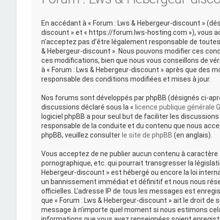
En accédant à « Forum : Lws & Hebergeur-discount » (désig
discount » et « https://forum.lws-hosting.com »), vous 
n’acceptez pas d’être légalement responsable de toutes l
& Hebergeur-discount ». Nous pouvons modifier ces cond
ces modifications, bien que nous vous conseillons de vér
à « Forum : Lws & Hebergeur-discount » après que des mo
responsable des conditions modifiées et mises à jour.
Nos forums sont développés par phpBB (désignés ci-après 
discussions déclaré sous la «
licence publique générale 
logiciel phpBB a pour seul but de faciliter les discussi
responsable de la conduite et du contenu que nous acce
phpBB, veuillez consulter
le site de phpBB
(en anglais).
Vous acceptez de ne publier aucun contenu à caractère a
pornographique, etc. qui pourrait transgresser la législat
Hebergeur-discount » est hébergé ou encore la loi intern
un bannissement immédiat et définitif et nous nous réserv
officielles. L’adresse IP de tous les messages est enregi
que « Forum : Lws & Hebergeur-discount » ait le droit de s
message à n’importe quel moment si nous estimons cela 
informations que vous avez renseignées soient enregist