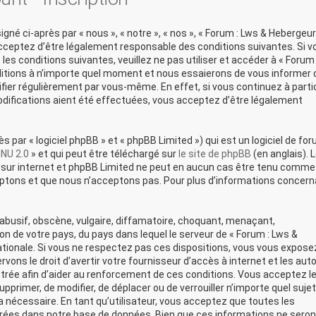
né ci-après par « nous », « notre », « nos », « Forum : Lws & Hebergeur
acceptez d’être légalement responsable des conditions suivantes. Si v
es conditions suivantes, veuillez ne pas utiliser et accéder à « Forum 
itions à n’importe quel moment et nous essaierons de vous informer 
ifier régulièrement par vous-même. En effet, si vous continuez à parti
difications aient été effectuées, vous acceptez d’être légalement
par « logiciel phpBB » et « phpBB Limited ») qui est un logiciel de fo
GNU 2.0
» et qui peut être téléchargé sur
le site de phpBB
(en anglais). 
ons sur internet et phpBB Limited ne peut en aucun cas être tenu comme
ptons et que nous n’acceptons pas. Pour plus d’informations concern
busif, obscène, vulgaire, diffamatoire, choquant, menaçant,
ion de votre pays, du pays dans lequel le serveur de « Forum : Lws &
ationale. Si vous ne respectez pas ces dispositions, vous vous expose
ons le droit d’avertir votre fournisseur d’accès à internet et les auto
strée afin d’aider au renforcement de ces conditions. Vous acceptez le
upprimer, de modifier, de déplacer ou de verrouiller n’importe quel sujet
nécessaire. En tant qu’utilisateur, vous acceptez que toutes les
rées dans notre base de données. Bien que ces informations ne seron