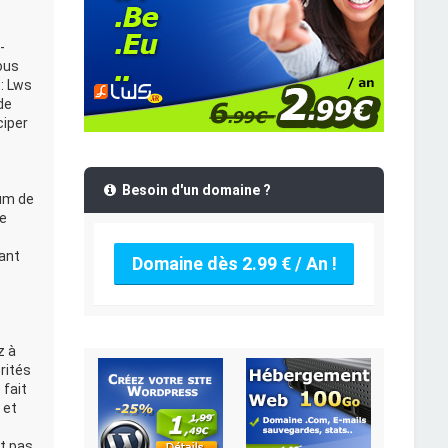
-
ous
: Lws
de
ciper
Besoin d'un domaine ?
rum de
Le
ant
Domaine dès 2.99 € / An !
z à
rités
 fait
 et
t pas