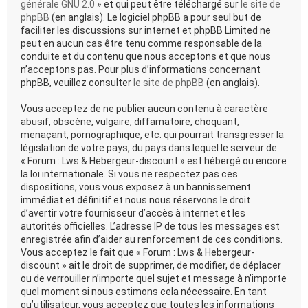
générale GNU 2.0
» et qui peut être téléchargé sur
le site de
phpBB
(en anglais). Le logiciel phpBB a pour seul but de
faciliter les discussions sur internet et phpBB Limited ne
peut en aucun cas être tenu comme responsable de la
conduite et du contenu que nous acceptons et que nous
n’acceptons pas. Pour plus d’informations concernant
phpBB, veuillez consulter
le site de phpBB
(en anglais).
Vous acceptez de ne publier aucun contenu à caractère
abusif, obscène, vulgaire, diffamatoire, choquant,
menaçant, pornographique, etc. qui pourrait transgresser la
législation de votre pays, du pays dans lequel le serveur de
« Forum : Lws & Hebergeur-discount » est hébergé ou encore
la loi internationale. Si vous ne respectez pas ces
dispositions, vous vous exposez à un bannissement
immédiat et définitif et nous nous réservons le droit
d’avertir votre fournisseur d’accès à internet et les
autorités officielles. L’adresse IP de tous les messages est
enregistrée afin d’aider au renforcement de ces conditions.
Vous acceptez le fait que « Forum : Lws & Hebergeur-
discount » ait le droit de supprimer, de modifier, de déplacer
ou de verrouiller n’importe quel sujet et message à n’importe
quel moment si nous estimons cela nécessaire. En tant
qu’utilisateur, vous acceptez que toutes les informations