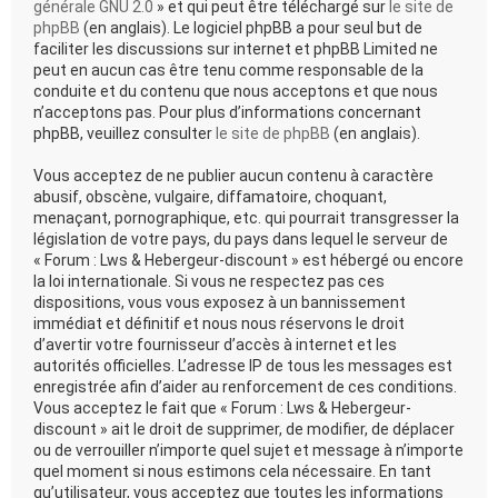
générale GNU 2.0
» et qui peut être téléchargé sur
le site de
phpBB
(en anglais). Le logiciel phpBB a pour seul but de
faciliter les discussions sur internet et phpBB Limited ne
peut en aucun cas être tenu comme responsable de la
conduite et du contenu que nous acceptons et que nous
n’acceptons pas. Pour plus d’informations concernant
phpBB, veuillez consulter
le site de phpBB
(en anglais).
Vous acceptez de ne publier aucun contenu à caractère
abusif, obscène, vulgaire, diffamatoire, choquant,
menaçant, pornographique, etc. qui pourrait transgresser la
législation de votre pays, du pays dans lequel le serveur de
« Forum : Lws & Hebergeur-discount » est hébergé ou encore
la loi internationale. Si vous ne respectez pas ces
dispositions, vous vous exposez à un bannissement
immédiat et définitif et nous nous réservons le droit
d’avertir votre fournisseur d’accès à internet et les
autorités officielles. L’adresse IP de tous les messages est
enregistrée afin d’aider au renforcement de ces conditions.
Vous acceptez le fait que « Forum : Lws & Hebergeur-
discount » ait le droit de supprimer, de modifier, de déplacer
ou de verrouiller n’importe quel sujet et message à n’importe
quel moment si nous estimons cela nécessaire. En tant
qu’utilisateur, vous acceptez que toutes les informations