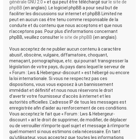
générale GNU 2.0
» et qui peut être téléchargé sur
le site de
phpBB
(en anglais). Le logiciel phpBB a pour seul but de
faciliter les discussions sur internet et phpBB Limited ne
peut en aucun cas être tenu comme responsable de la
conduite et du contenu que nous acceptons et que nous
n’acceptons pas. Pour plus d’informations concernant
phpBB, veuillez consulter
le site de phpBB
(en anglais).
Vous acceptez de ne publier aucun contenu à caractère
abusif, obscène, vulgaire, diffamatoire, choquant,
menaçant, pornographique, etc. qui pourrait transgresser la
législation de votre pays, du pays dans lequel le serveur de
« Forum : Lws & Hebergeur-discount » est hébergé ou encore
la loi internationale. Si vous ne respectez pas ces
dispositions, vous vous exposez à un bannissement
immédiat et définitif et nous nous réservons le droit
d’avertir votre fournisseur d’accès à internet et les
autorités officielles. L’adresse IP de tous les messages est
enregistrée afin d’aider au renforcement de ces conditions.
Vous acceptez le fait que « Forum : Lws & Hebergeur-
discount » ait le droit de supprimer, de modifier, de déplacer
ou de verrouiller n’importe quel sujet et message à n’importe
quel moment si nous estimons cela nécessaire. En tant
qu’utilisateur, vous acceptez que toutes les informations