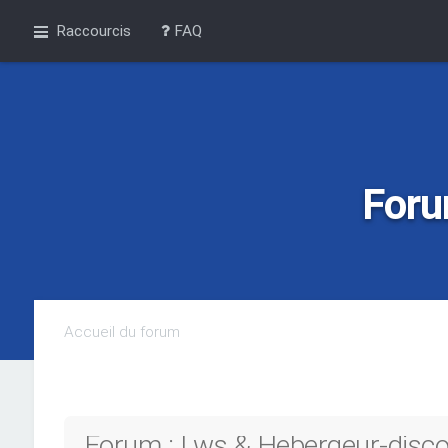
Raccourcis
FAQ
Foru
Accueil du forum
Forum : Lws & Hebergeur-discou