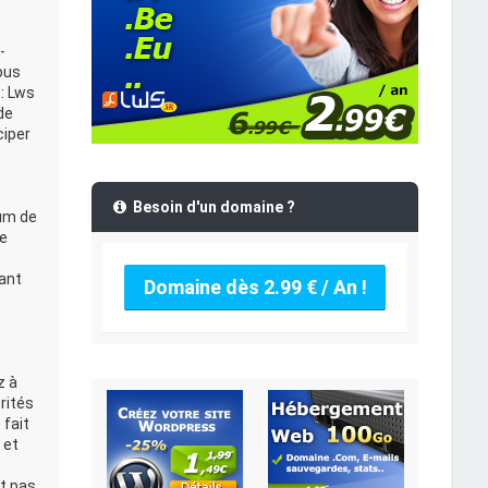
-
ous
: Lws
de
ciper
Besoin d'un domaine ?
rum de
Le
ant
Domaine dès 2.99 € / An !
z à
rités
 fait
 et
t pas