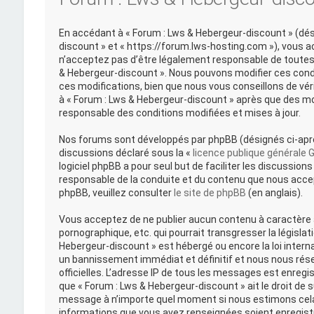
En accédant à « Forum : Lws & Hebergeur-discount » (désig
discount » et « https://forum.lws-hosting.com »), vous 
n’acceptez pas d’être légalement responsable de toutes l
& Hebergeur-discount ». Nous pouvons modifier ces cond
ces modifications, bien que nous vous conseillons de vér
à « Forum : Lws & Hebergeur-discount » après que des mo
responsable des conditions modifiées et mises à jour.
Nos forums sont développés par phpBB (désignés ci-après 
discussions déclaré sous la «
licence publique générale 
logiciel phpBB a pour seul but de faciliter les discussi
responsable de la conduite et du contenu que nous acce
phpBB, veuillez consulter
le site de phpBB
(en anglais).
Vous acceptez de ne publier aucun contenu à caractère a
pornographique, etc. qui pourrait transgresser la législat
Hebergeur-discount » est hébergé ou encore la loi intern
un bannissement immédiat et définitif et nous nous réserv
officielles. L’adresse IP de tous les messages est enregi
que « Forum : Lws & Hebergeur-discount » ait le droit de s
message à n’importe quel moment si nous estimons cela 
informations que vous avez renseignées soient enregist