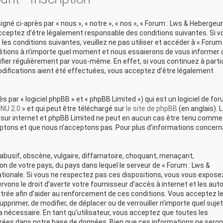
né ci-après par « nous », « notre », « nos », « Forum : Lws & Hebergeur
acceptez d’être légalement responsable des conditions suivantes. Si v
es conditions suivantes, veuillez ne pas utiliser et accéder à « Forum 
itions à n’importe quel moment et nous essaierons de vous informer 
ifier régulièrement par vous-même. En effet, si vous continuez à parti
difications aient été effectuées, vous acceptez d’être légalement
par « logiciel phpBB » et « phpBB Limited ») qui est un logiciel de fo
GNU 2.0
» et qui peut être téléchargé sur
le site de phpBB
(en anglais). 
ons sur internet et phpBB Limited ne peut en aucun cas être tenu comme
ptons et que nous n’acceptons pas. Pour plus d’informations concern
busif, obscène, vulgaire, diffamatoire, choquant, menaçant,
ion de votre pays, du pays dans lequel le serveur de « Forum : Lws &
ationale. Si vous ne respectez pas ces dispositions, vous vous expose
ons le droit d’avertir votre fournisseur d’accès à internet et les auto
strée afin d’aider au renforcement de ces conditions. Vous acceptez le
upprimer, de modifier, de déplacer ou de verrouiller n’importe quel sujet
nécessaire. En tant qu’utilisateur, vous acceptez que toutes les
rées dans notre base de données. Bien que ces informations ne seron