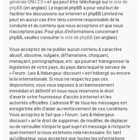
générale GNU 2.0
» et qui peut être téléchargé sur
le site de
phpBB
(en anglais). Le logiciel phpBB a pour seul but de
faciliter les discussions sur internet et phpBB Limited ne
peut en aucun cas être tenu comme responsable de la
conduite et du contenu que nous acceptons et que nous
n’acceptons pas. Pour plus d’informations concernant
phpBB, veuillez consulter
le site de phpBB
(en anglais).
Vous acceptez de ne publier aucun contenu à caractère
abusif, obscène, vulgaire, diffamatoire, choquant,
menaçant, pornographique, etc. qui pourrait transgresser la
législation de votre pays, du pays dans lequel le serveur de
« Forum : Lws & Hebergeur-discount » est hébergé ou encore
la loi internationale. Si vous ne respectez pas ces
dispositions, vous vous exposez à un bannissement
immédiat et définitif et nous nous réservons le droit
d’avertir votre fournisseur d’accès à internet et les
autorités officielles. L’adresse IP de tous les messages est
enregistrée afin d’aider au renforcement de ces conditions.
Vous acceptez le fait que « Forum : Lws & Hebergeur-
discount » ait le droit de supprimer, de modifier, de déplacer
ou de verrouiller n’importe quel sujet et message à n’importe
quel moment si nous estimons cela nécessaire. En tant
qu’utilisateur, vous acceptez que toutes les informations