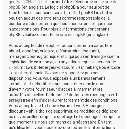
générale GNU 2.0
» et qui peut être téléchargé sur
le site de
phpBB
(en anglais). Le logiciel phpBB a pour seul but de
faciliter les discussions sur internet et phpBB Limited ne
peut en aucun cas être tenu comme responsable de la
conduite et du contenu que nous acceptons et que nous
n’acceptons pas. Pour plus d’informations concernant
phpBB, veuillez consulter
le site de phpBB
(en anglais).
Vous acceptez de ne publier aucun contenu à caractère
abusif, obscène, vulgaire, diffamatoire, choquant,
menaçant, pornographique, etc. qui pourrait transgresser la
législation de votre pays, du pays dans lequel le serveur de
« Forum : Lws & Hebergeur-discount » est hébergé ou encore
la loi internationale. Si vous ne respectez pas ces
dispositions, vous vous exposez à un bannissement
immédiat et définitif et nous nous réservons le droit
d’avertir votre fournisseur d’accès à internet et les
autorités officielles. L’adresse IP de tous les messages est
enregistrée afin d’aider au renforcement de ces conditions.
Vous acceptez le fait que « Forum : Lws & Hebergeur-
discount » ait le droit de supprimer, de modifier, de déplacer
ou de verrouiller n’importe quel sujet et message à n’importe
quel moment si nous estimons cela nécessaire. En tant
qu’utilisateur, vous acceptez que toutes les informations