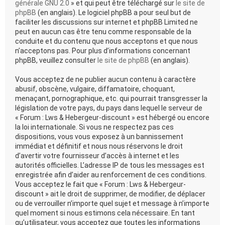
générale GNU 2.0
» et qui peut être téléchargé sur
le site de
phpBB
(en anglais). Le logiciel phpBB a pour seul but de
faciliter les discussions sur internet et phpBB Limited ne
peut en aucun cas être tenu comme responsable de la
conduite et du contenu que nous acceptons et que nous
n’acceptons pas. Pour plus d’informations concernant
phpBB, veuillez consulter
le site de phpBB
(en anglais).
Vous acceptez de ne publier aucun contenu à caractère
abusif, obscène, vulgaire, diffamatoire, choquant,
menaçant, pornographique, etc. qui pourrait transgresser la
législation de votre pays, du pays dans lequel le serveur de
« Forum : Lws & Hebergeur-discount » est hébergé ou encore
la loi internationale. Si vous ne respectez pas ces
dispositions, vous vous exposez à un bannissement
immédiat et définitif et nous nous réservons le droit
d’avertir votre fournisseur d’accès à internet et les
autorités officielles. L’adresse IP de tous les messages est
enregistrée afin d’aider au renforcement de ces conditions.
Vous acceptez le fait que « Forum : Lws & Hebergeur-
discount » ait le droit de supprimer, de modifier, de déplacer
ou de verrouiller n’importe quel sujet et message à n’importe
quel moment si nous estimons cela nécessaire. En tant
qu’utilisateur, vous acceptez que toutes les informations