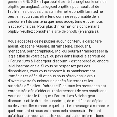
générale GNU 2.0
» et qui peut être téléchargé sur
le site de
phpBB
(en anglais). Le logiciel phpBB a pour seul but de
faciliter les discussions sur internet et phpBB Limited ne
peut en aucun cas être tenu comme responsable de la
conduite et du contenu que nous acceptons et que nous
n’acceptons pas. Pour plus d’informations concernant
phpBB, veuillez consulter
le site de phpBB
(en anglais).
Vous acceptez de ne publier aucun contenu à caractère
abusif, obscène, vulgaire, diffamatoire, choquant,
menaçant, pornographique, etc. qui pourrait transgresser la
législation de votre pays, du pays dans lequel le serveur de
« Forum : Lws & Hebergeur-discount » est hébergé ou encore
la loi internationale. Si vous ne respectez pas ces
dispositions, vous vous exposez à un bannissement
immédiat et définitif et nous nous réservons le droit
d’avertir votre fournisseur d’accès à internet et les
autorités officielles. L’adresse IP de tous les messages est
enregistrée afin d’aider au renforcement de ces conditions.
Vous acceptez le fait que « Forum : Lws & Hebergeur-
discount » ait le droit de supprimer, de modifier, de déplacer
ou de verrouiller n’importe quel sujet et message à n’importe
quel moment si nous estimons cela nécessaire. En tant
qu’utilisateur, vous acceptez que toutes les informations