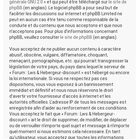
générale GNU 2.0
» et qui peut être téléchargé sur
le site de
phpBB
(en anglais). Le logiciel phpBB a pour seul but de
faciliter les discussions sur internet et phpBB Limited ne
peut en aucun cas être tenu comme responsable de la
conduite et du contenu que nous acceptons et que nous
n’acceptons pas. Pour plus d’informations concernant
phpBB, veuillez consulter
le site de phpBB
(en anglais).
Vous acceptez de ne publier aucun contenu à caractère
abusif, obscène, vulgaire, diffamatoire, choquant,
menaçant, pornographique, etc. qui pourrait transgresser la
législation de votre pays, du pays dans lequel le serveur de
« Forum : Lws & Hebergeur-discount » est hébergé ou encore
la loi internationale. Si vous ne respectez pas ces
dispositions, vous vous exposez à un bannissement
immédiat et définitif et nous nous réservons le droit
d’avertir votre fournisseur d’accès à internet et les
autorités officielles. L’adresse IP de tous les messages est
enregistrée afin d’aider au renforcement de ces conditions.
Vous acceptez le fait que « Forum : Lws & Hebergeur-
discount » ait le droit de supprimer, de modifier, de déplacer
ou de verrouiller n’importe quel sujet et message à n’importe
quel moment si nous estimons cela nécessaire. En tant
qu’utilisateur, vous acceptez que toutes les informations