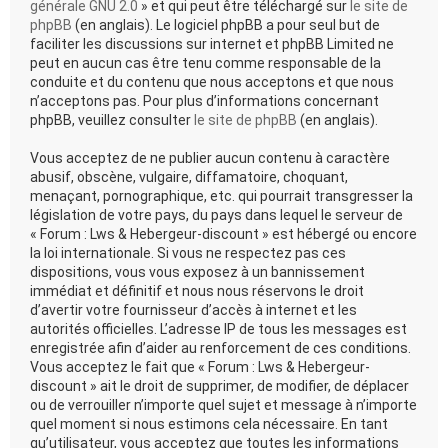
générale GNU 2.0
» et qui peut être téléchargé sur
le site de
phpBB
(en anglais). Le logiciel phpBB a pour seul but de
faciliter les discussions sur internet et phpBB Limited ne
peut en aucun cas être tenu comme responsable de la
conduite et du contenu que nous acceptons et que nous
n’acceptons pas. Pour plus d’informations concernant
phpBB, veuillez consulter
le site de phpBB
(en anglais).
Vous acceptez de ne publier aucun contenu à caractère
abusif, obscène, vulgaire, diffamatoire, choquant,
menaçant, pornographique, etc. qui pourrait transgresser la
législation de votre pays, du pays dans lequel le serveur de
« Forum : Lws & Hebergeur-discount » est hébergé ou encore
la loi internationale. Si vous ne respectez pas ces
dispositions, vous vous exposez à un bannissement
immédiat et définitif et nous nous réservons le droit
d’avertir votre fournisseur d’accès à internet et les
autorités officielles. L’adresse IP de tous les messages est
enregistrée afin d’aider au renforcement de ces conditions.
Vous acceptez le fait que « Forum : Lws & Hebergeur-
discount » ait le droit de supprimer, de modifier, de déplacer
ou de verrouiller n’importe quel sujet et message à n’importe
quel moment si nous estimons cela nécessaire. En tant
qu’utilisateur, vous acceptez que toutes les informations