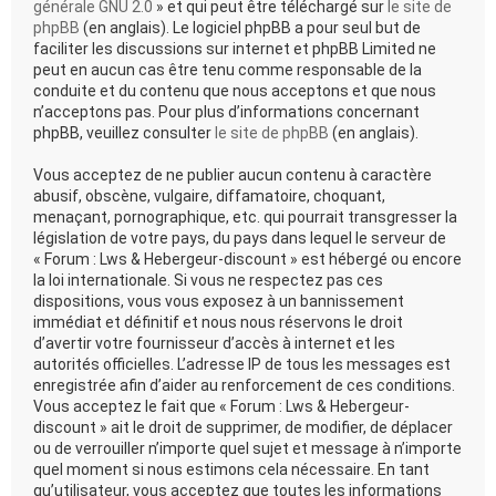
générale GNU 2.0
» et qui peut être téléchargé sur
le site de
phpBB
(en anglais). Le logiciel phpBB a pour seul but de
faciliter les discussions sur internet et phpBB Limited ne
peut en aucun cas être tenu comme responsable de la
conduite et du contenu que nous acceptons et que nous
n’acceptons pas. Pour plus d’informations concernant
phpBB, veuillez consulter
le site de phpBB
(en anglais).
Vous acceptez de ne publier aucun contenu à caractère
abusif, obscène, vulgaire, diffamatoire, choquant,
menaçant, pornographique, etc. qui pourrait transgresser la
législation de votre pays, du pays dans lequel le serveur de
« Forum : Lws & Hebergeur-discount » est hébergé ou encore
la loi internationale. Si vous ne respectez pas ces
dispositions, vous vous exposez à un bannissement
immédiat et définitif et nous nous réservons le droit
d’avertir votre fournisseur d’accès à internet et les
autorités officielles. L’adresse IP de tous les messages est
enregistrée afin d’aider au renforcement de ces conditions.
Vous acceptez le fait que « Forum : Lws & Hebergeur-
discount » ait le droit de supprimer, de modifier, de déplacer
ou de verrouiller n’importe quel sujet et message à n’importe
quel moment si nous estimons cela nécessaire. En tant
qu’utilisateur, vous acceptez que toutes les informations