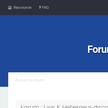
Raccourcis
FAQ
Foru
Accueil du forum
Forum : Lws & Hebergeur-discou