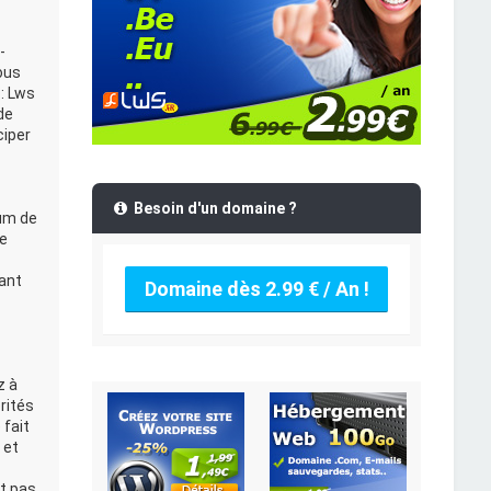
-
ous
: Lws
de
ciper
Besoin d'un domaine ?
rum de
Le
ant
Domaine dès 2.99 € / An !
z à
rités
 fait
 et
t pas