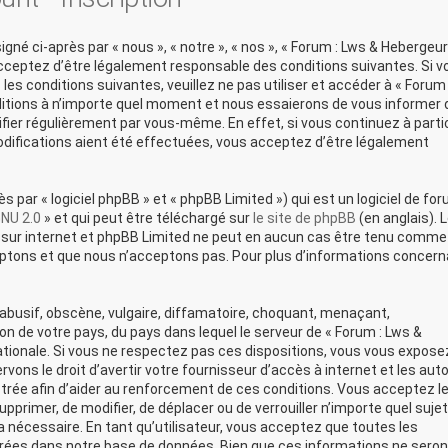
né ci-après par « nous », « notre », « nos », « Forum : Lws & Hebergeur
acceptez d’être légalement responsable des conditions suivantes. Si v
es conditions suivantes, veuillez ne pas utiliser et accéder à « Forum 
itions à n’importe quel moment et nous essaierons de vous informer 
ifier régulièrement par vous-même. En effet, si vous continuez à parti
difications aient été effectuées, vous acceptez d’être légalement
par « logiciel phpBB » et « phpBB Limited ») qui est un logiciel de fo
GNU 2.0
» et qui peut être téléchargé sur
le site de phpBB
(en anglais). 
ons sur internet et phpBB Limited ne peut en aucun cas être tenu comme
ptons et que nous n’acceptons pas. Pour plus d’informations concern
busif, obscène, vulgaire, diffamatoire, choquant, menaçant,
ion de votre pays, du pays dans lequel le serveur de « Forum : Lws &
ationale. Si vous ne respectez pas ces dispositions, vous vous expose
ons le droit d’avertir votre fournisseur d’accès à internet et les auto
strée afin d’aider au renforcement de ces conditions. Vous acceptez le
upprimer, de modifier, de déplacer ou de verrouiller n’importe quel sujet
nécessaire. En tant qu’utilisateur, vous acceptez que toutes les
rées dans notre base de données. Bien que ces informations ne seron