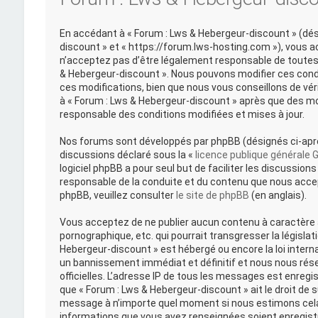
En accédant à « Forum : Lws & Hebergeur-discount » (désig
discount » et « https://forum.lws-hosting.com »), vous 
n’acceptez pas d’être légalement responsable de toutes l
& Hebergeur-discount ». Nous pouvons modifier ces cond
ces modifications, bien que nous vous conseillons de vér
à « Forum : Lws & Hebergeur-discount » après que des mo
responsable des conditions modifiées et mises à jour.
Nos forums sont développés par phpBB (désignés ci-après 
discussions déclaré sous la «
licence publique générale 
logiciel phpBB a pour seul but de faciliter les discussi
responsable de la conduite et du contenu que nous acce
phpBB, veuillez consulter
le site de phpBB
(en anglais).
Vous acceptez de ne publier aucun contenu à caractère a
pornographique, etc. qui pourrait transgresser la législat
Hebergeur-discount » est hébergé ou encore la loi intern
un bannissement immédiat et définitif et nous nous réserv
officielles. L’adresse IP de tous les messages est enregi
que « Forum : Lws & Hebergeur-discount » ait le droit de s
message à n’importe quel moment si nous estimons cela 
informations que vous avez renseignées soient enregist