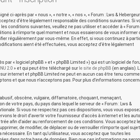
né ci-après par « nous », « notre », « nos », « Forum : Lws & Hebergeur
acceptez d’être légalement responsable des conditions suivantes. Si v
es conditions suivantes, veuillez ne pas utiliser et accéder à « Forum 
itions à n’importe quel moment et nous essaierons de vous informer 
ifier régulièrement par vous-même. En effet, si vous continuez à parti
difications aient été effectuées, vous acceptez d’être légalement
par « logiciel phpBB » et « phpBB Limited ») qui est un logiciel de fo
GNU 2.0
» et qui peut être téléchargé sur
le site de phpBB
(en anglais). 
ons sur internet et phpBB Limited ne peut en aucun cas être tenu comme
ptons et que nous n’acceptons pas. Pour plus d’informations concern
busif, obscène, vulgaire, diffamatoire, choquant, menaçant,
ion de votre pays, du pays dans lequel le serveur de « Forum : Lws &
ationale. Si vous ne respectez pas ces dispositions, vous vous expose
ons le droit d’avertir votre fournisseur d’accès à internet et les auto
strée afin d’aider au renforcement de ces conditions. Vous acceptez le
upprimer, de modifier, de déplacer ou de verrouiller n’importe quel sujet
nécessaire. En tant qu’utilisateur, vous acceptez que toutes les
rées dans notre base de données. Bien que ces informations ne seron