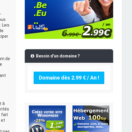
-
ous
: Lws
de
ciper
Besoin d'un domaine ?
rum de
Le
ant
Domaine dès 2.99 € / An !
z à
rités
 fait
 et
t pas