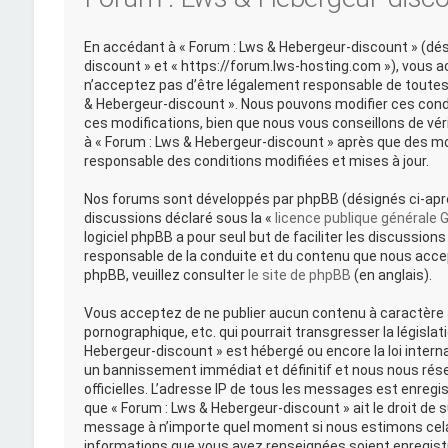
En accédant à « Forum : Lws & Hebergeur-discount » (désig
discount » et « https://forum.lws-hosting.com »), vous 
n’acceptez pas d’être légalement responsable de toutes l
& Hebergeur-discount ». Nous pouvons modifier ces cond
ces modifications, bien que nous vous conseillons de vér
à « Forum : Lws & Hebergeur-discount » après que des mo
responsable des conditions modifiées et mises à jour.
Nos forums sont développés par phpBB (désignés ci-après 
discussions déclaré sous la «
licence publique générale 
logiciel phpBB a pour seul but de faciliter les discussi
responsable de la conduite et du contenu que nous acce
phpBB, veuillez consulter
le site de phpBB
(en anglais).
Vous acceptez de ne publier aucun contenu à caractère a
pornographique, etc. qui pourrait transgresser la législat
Hebergeur-discount » est hébergé ou encore la loi intern
un bannissement immédiat et définitif et nous nous réserv
officielles. L’adresse IP de tous les messages est enregi
que « Forum : Lws & Hebergeur-discount » ait le droit de s
message à n’importe quel moment si nous estimons cela 
informations que vous avez renseignées soient enregist