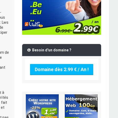
-
ous
: Lws
de
ciper
Besoin d'un domaine ?
rum de
Le
ant
Domaine dès 2.99 € / An !
z à
rités
 fait
 et
t pas