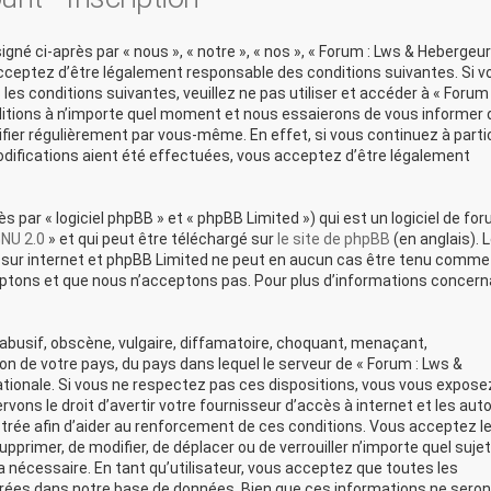
né ci-après par « nous », « notre », « nos », « Forum : Lws & Hebergeur
acceptez d’être légalement responsable des conditions suivantes. Si v
es conditions suivantes, veuillez ne pas utiliser et accéder à « Forum 
itions à n’importe quel moment et nous essaierons de vous informer 
ifier régulièrement par vous-même. En effet, si vous continuez à parti
difications aient été effectuées, vous acceptez d’être légalement
par « logiciel phpBB » et « phpBB Limited ») qui est un logiciel de fo
GNU 2.0
» et qui peut être téléchargé sur
le site de phpBB
(en anglais). 
ons sur internet et phpBB Limited ne peut en aucun cas être tenu comme
ptons et que nous n’acceptons pas. Pour plus d’informations concern
busif, obscène, vulgaire, diffamatoire, choquant, menaçant,
ion de votre pays, du pays dans lequel le serveur de « Forum : Lws &
ationale. Si vous ne respectez pas ces dispositions, vous vous expose
ons le droit d’avertir votre fournisseur d’accès à internet et les auto
strée afin d’aider au renforcement de ces conditions. Vous acceptez le
upprimer, de modifier, de déplacer ou de verrouiller n’importe quel sujet
nécessaire. En tant qu’utilisateur, vous acceptez que toutes les
rées dans notre base de données. Bien que ces informations ne seron