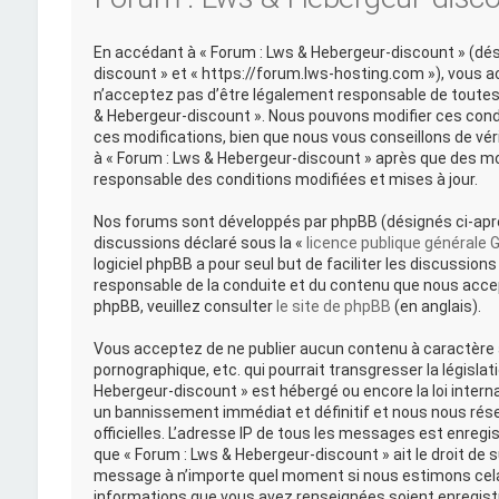
En accédant à « Forum : Lws & Hebergeur-discount » (désig
discount » et « https://forum.lws-hosting.com »), vous 
n’acceptez pas d’être légalement responsable de toutes l
& Hebergeur-discount ». Nous pouvons modifier ces cond
ces modifications, bien que nous vous conseillons de vér
à « Forum : Lws & Hebergeur-discount » après que des mo
responsable des conditions modifiées et mises à jour.
Nos forums sont développés par phpBB (désignés ci-après 
discussions déclaré sous la «
licence publique générale 
logiciel phpBB a pour seul but de faciliter les discussi
responsable de la conduite et du contenu que nous acce
phpBB, veuillez consulter
le site de phpBB
(en anglais).
Vous acceptez de ne publier aucun contenu à caractère a
pornographique, etc. qui pourrait transgresser la législat
Hebergeur-discount » est hébergé ou encore la loi intern
un bannissement immédiat et définitif et nous nous réserv
officielles. L’adresse IP de tous les messages est enregi
que « Forum : Lws & Hebergeur-discount » ait le droit de s
message à n’importe quel moment si nous estimons cela 
informations que vous avez renseignées soient enregist