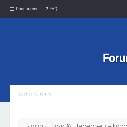
Raccourcis
FAQ
Foru
Accueil du forum
Forum : Lws & Hebergeur-discou