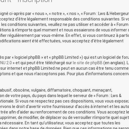
né ci-après par « nous », « notre », « nos », « Forum : Lws & Hebergeur
acceptez d’être légalement responsable des conditions suivantes. Si v
es conditions suivantes, veuillez ne pas utiliser et accéder à « Forum 
itions à n’importe quel moment et nous essaierons de vous informer 
ifier régulièrement par vous-même. En effet, si vous continuez à parti
difications aient été effectuées, vous acceptez d’être légalement
par « logiciel phpBB » et « phpBB Limited ») qui est un logiciel de fo
GNU 2.0
» et qui peut être téléchargé sur
le site de phpBB
(en anglais). 
ons sur internet et phpBB Limited ne peut en aucun cas être tenu comme
ptons et que nous n’acceptons pas. Pour plus d’informations concern
busif, obscène, vulgaire, diffamatoire, choquant, menaçant,
ion de votre pays, du pays dans lequel le serveur de « Forum : Lws &
ationale. Si vous ne respectez pas ces dispositions, vous vous expose
ons le droit d’avertir votre fournisseur d’accès à internet et les auto
strée afin d’aider au renforcement de ces conditions. Vous acceptez le
upprimer, de modifier, de déplacer ou de verrouiller n’importe quel sujet
nécessaire. En tant qu’utilisateur, vous acceptez que toutes les
rées dans notre base de données. Bien que ces informations ne seron