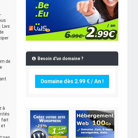
-
ous
: Lws
de
ciper
Besoin d'un domaine ?
rum de
Le
ant
Domaine dès 2.99 € / An !
z à
rités
 fait
 et
t pas