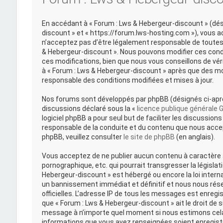
En accédant à « Forum : Lws & Hebergeur-discount » (désig
discount » et « https://forum.lws-hosting.com »), vous 
n’acceptez pas d’être légalement responsable de toutes l
& Hebergeur-discount ». Nous pouvons modifier ces cond
ces modifications, bien que nous vous conseillons de vér
à « Forum : Lws & Hebergeur-discount » après que des mo
responsable des conditions modifiées et mises à jour.
Nos forums sont développés par phpBB (désignés ci-après 
discussions déclaré sous la «
licence publique générale 
logiciel phpBB a pour seul but de faciliter les discussi
responsable de la conduite et du contenu que nous acce
phpBB, veuillez consulter
le site de phpBB
(en anglais).
Vous acceptez de ne publier aucun contenu à caractère a
pornographique, etc. qui pourrait transgresser la législat
Hebergeur-discount » est hébergé ou encore la loi intern
un bannissement immédiat et définitif et nous nous réserv
officielles. L’adresse IP de tous les messages est enregi
que « Forum : Lws & Hebergeur-discount » ait le droit de s
message à n’importe quel moment si nous estimons cela 
informations que vous avez renseignées soient enregist