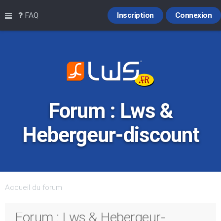
Raccourcis
FAQ
Inscription
Connexion
Forum : Lws &
Hebergeur-discount
Accueil du forum
Forum : Lws & Hebergeur-