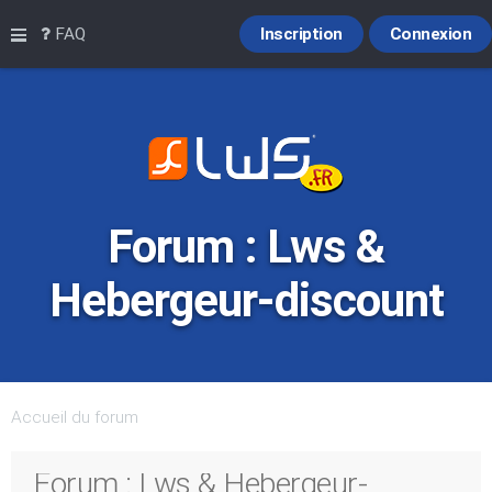
Raccourcis
FAQ
Inscription
Connexion
Forum : Lws &
Hebergeur-discount
Accueil du forum
Forum : Lws & Hebergeur-