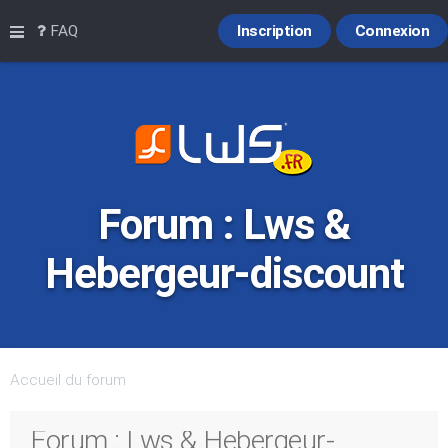
Raccourcis
FAQ
Inscription
Connexion
Forum : Lws &
Hebergeur-discount
Accueil du forum
Forum : Lws & Hebergeur-