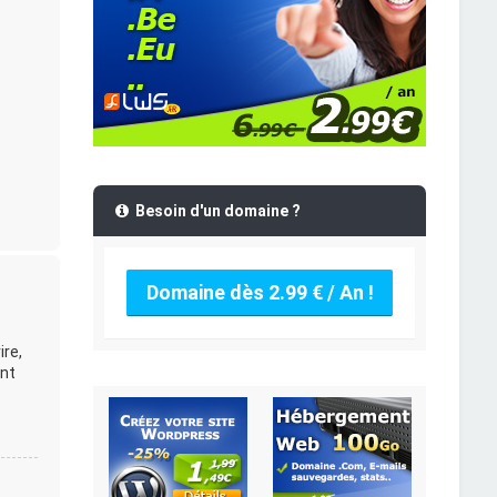
Besoin d'un domaine ?
Domaine dès 2.99 € / An !
ire,
ent