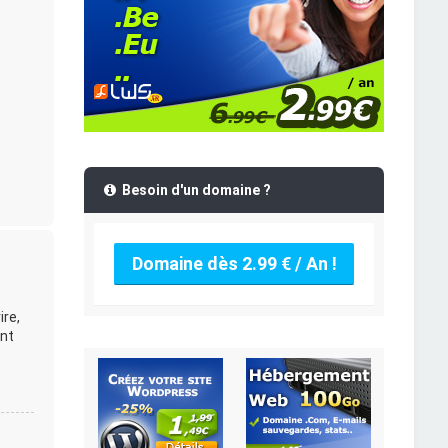
Besoin d'un domaine ?
Domaine dès 2.99 € / An !
ire,
ent