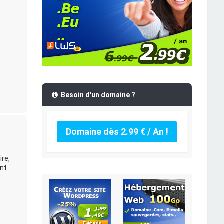
Besoin d'un domaine ?
Domaine dès 2.99 € / An !
ire,
ent