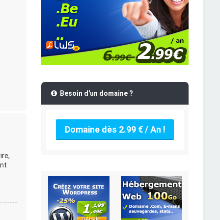
Besoin d'un domaine ?
Domaine dès 2.99 € / An !
ire,
ent