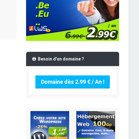
Besoin d'un domaine ?
Domaine dès 2.99 € / An !