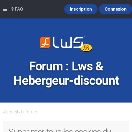
Raccourcis
FAQ
Inscription
Connexion
Forum : Lws &
Hebergeur-discount
Accueil du forum
Supprimer tous les cookies du