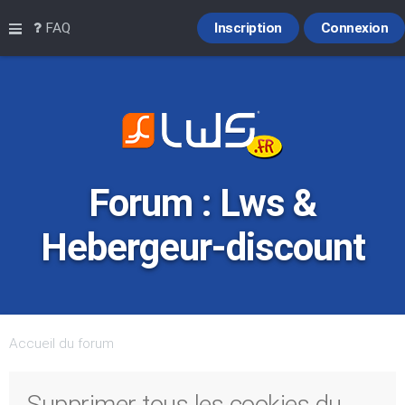
Raccourcis
FAQ
Inscription
Connexion
Forum : Lws &
Hebergeur-discount
Accueil du forum
Supprimer tous les cookies du