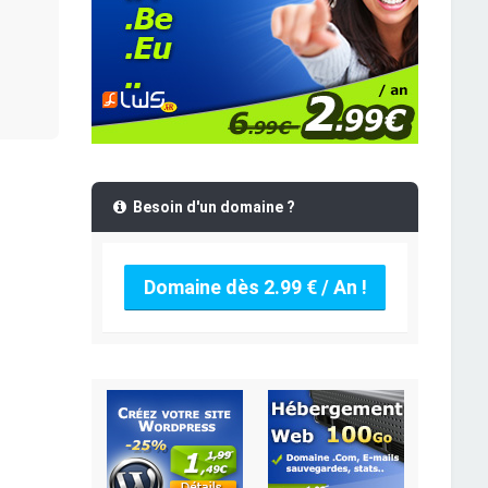
Besoin d'un domaine ?
Domaine dès 2.99 € / An !