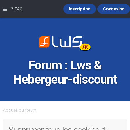
Raccourcis
FAQ
Inscription
Connexion
Forum : Lws &
Hebergeur-discount
Accueil du forum
Supprimer tous les cookies du