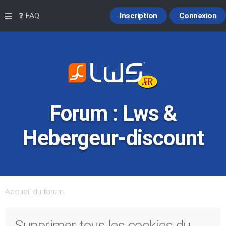
Raccourcis
FAQ
Inscription
Connexion
Forum : Lws &
Hebergeur-discount
Accueil du forum
Supprimer tous les cookies du