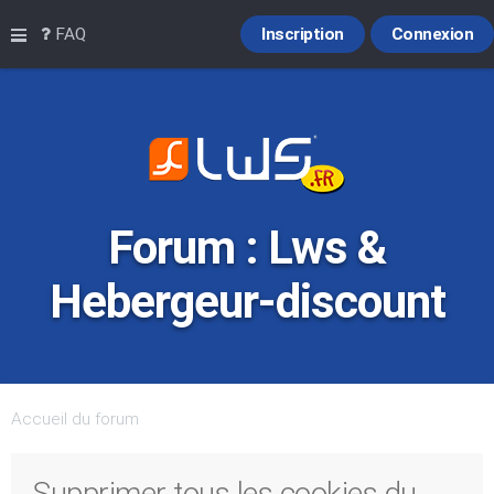
Raccourcis
FAQ
Inscription
Connexion
Forum : Lws &
Hebergeur-discount
Accueil du forum
Supprimer tous les cookies du