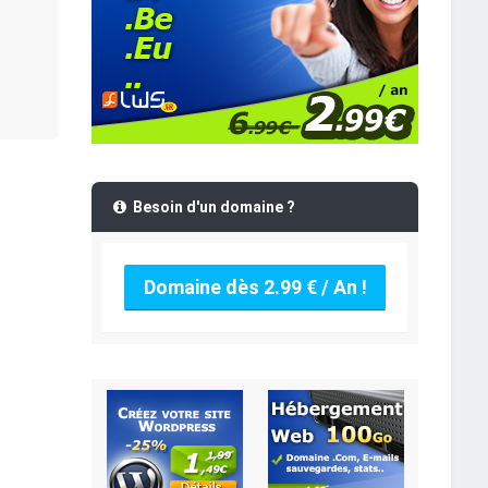
Besoin d'un domaine ?
Domaine dès 2.99 € / An !