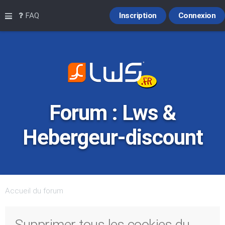
Raccourcis
FAQ
Inscription
Connexion
Forum : Lws &
Hebergeur-discount
Accueil du forum
Supprimer tous les cookies du