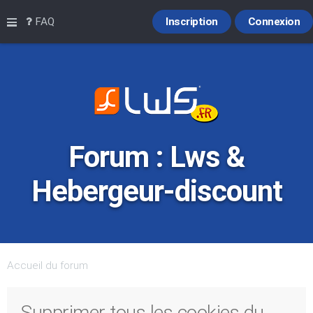
Raccourcis
FAQ
Inscription
Connexion
Forum : Lws &
Hebergeur-discount
Accueil du forum
Supprimer tous les cookies du