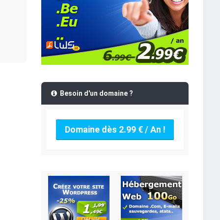
Besoin d'un domaine ?
Domaine dès 2.99 € / An !