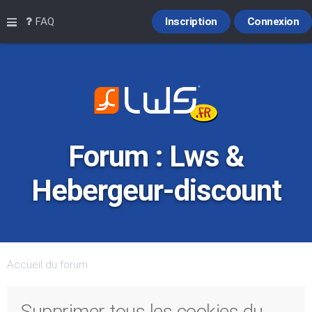
Raccourcis
FAQ
Inscription
Connexion
Forum : Lws &
Hebergeur-discount
Accueil du forum
Supprimer tous les cookies du