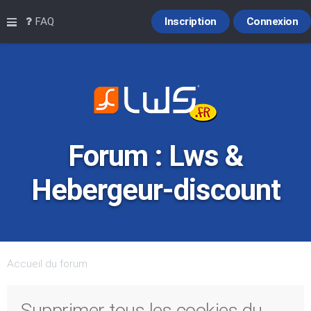
Raccourcis
FAQ
Inscription
Connexion
Forum : Lws &
Hebergeur-discount
Accueil du forum
Supprimer tous les cookies du