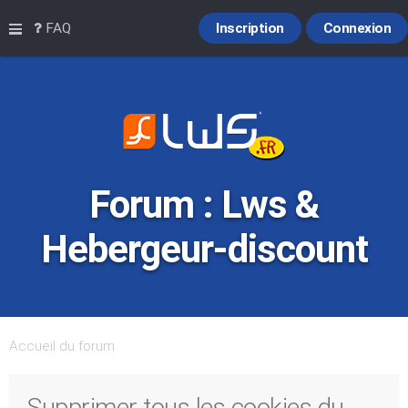
Raccourcis
FAQ
Inscription
Connexion
Forum : Lws &
Hebergeur-discount
Accueil du forum
Supprimer tous les cookies du