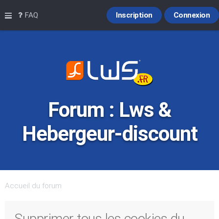
Raccourcis
FAQ
Inscription
Connexion
Forum : Lws &
Hebergeur-discount
Accueil du forum
Supprimer tous les cookies du